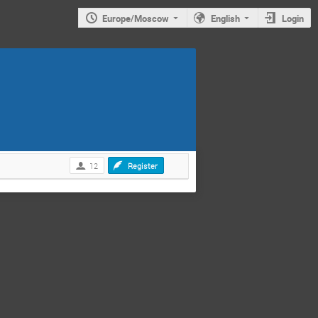
Europe/Moscow
English
Login
12
Register