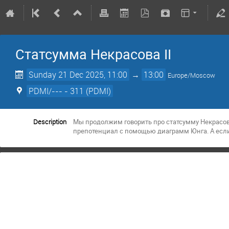
Статсумма Некрасова II
Sunday 21 Dec 2025, 11:00
→
13:00
Europe/Moscow
PDMI/--- - 311 (PDMI)
Description
Мы продолжим говорить про статсумму Некрасов
препотенциал с помощью диаграмм Юнга. А если