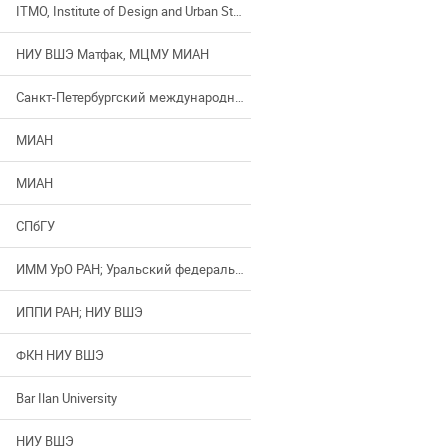
ITMO, Institute of Design and Urban Studies
НИУ ВШЭ Матфак, МЦМУ МИАН
Санкт-Петербургский международный математический институт имени Леонарда Эйлера
МИАН
МИАН
СПбГУ
ИММ УрО РАН; Уральский федеральный университет
ИППИ РАН; НИУ ВШЭ
ФКН НИУ ВШЭ
Bar Ilan University
НИУ ВШЭ