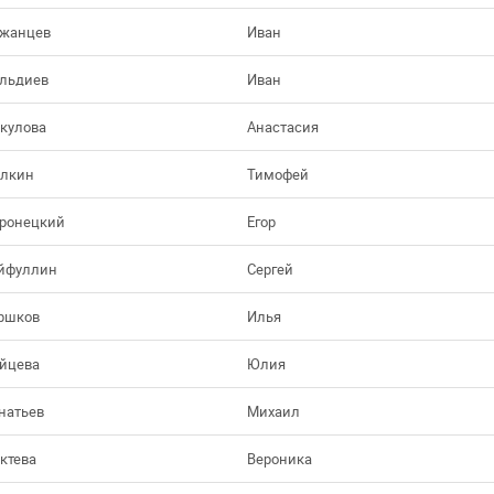
жанцев
Иван
льдиев
Иван
кулова
Анастасия
лкин
Тимофей
ронецкий
Егор
йфуллин
Сергей
ршков
Илья
йцева
Юлия
натьев
Михаил
ктева
Вероника