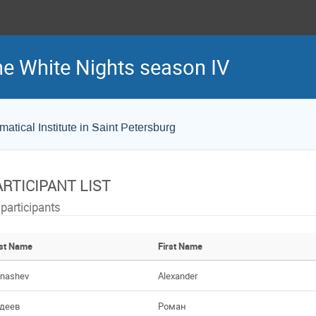
he White Nights season IV
atical Institute in Saint Petersburg
ARTICIPANT LIST
 participants
st Name
First Name
nashev
Alexander
деев
Роман