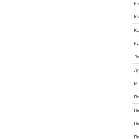
Ко
Кр
Ку
Ку
Ло
Лу
Ма
Пе
Пе
Пл
Пр