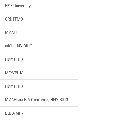
HSE University
CRI, ITMO
МИАН
ФКН НИУ ВШЭ
НИУ ВШЭ
МГУ/ВШЭ
НИУ ВШЭ
МИАН им.В.А.Стеклова; НИУ ВШЭ
ВШЭ/МГУ