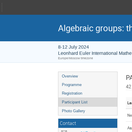
Algebraic groups: t
8-12 July 2024
Leonhard Euler International Mathem
Europe/Moscow timezone
P
Overview
Programme
42
Registration
Participant List
La
Photo Gallery
Ne
Contact
Ав