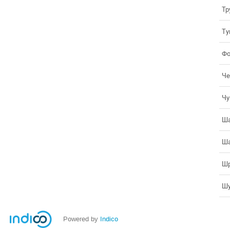
Тр
Ту
Фо
Че
Чу
Ша
Ша
Ш
Ш
Powered by
Indico