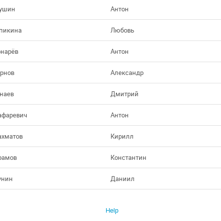
ушин
Антон
пикина
Любовь
нарёв
Антон
рнов
Александр
наев
Дмитрий
фаревич
Антон
хматов
Кирилл
рамов
Константин
унин
Даниил
Help