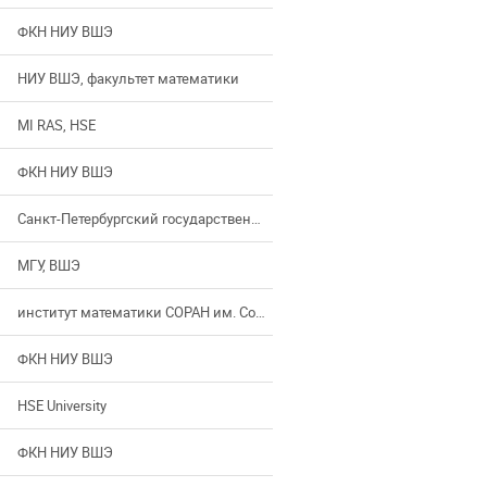
ФКН НИУ ВШЭ
НИУ ВШЭ, факультет математики
MI RAS, HSE
ФКН НИУ ВШЭ
Санкт-Петербургский государственный университет
МГУ, ВШЭ
институт математики СОРАН им. Соболева
ФКН НИУ ВШЭ
HSE University
ФКН НИУ ВШЭ