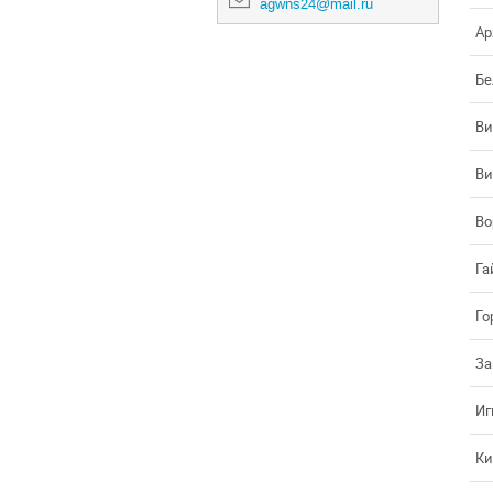
agwns24@mail.ru
Ар
Бе
Ви
Ви
Во
Га
Го
За
Иг
Ки