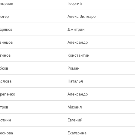
нцевик
Георгий
югер
Алекс Вилларо
дряков
Дмитрий
знецов
Александр
гинов
Константин
бков
Роман
слова
Наталья
репечко
Александр
тров
Михаил
откин
Евгений
еснова
Екатерина