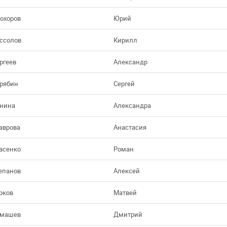
охоров
Юрий
ссолов
Кирилл
ргеев
Александр
рябин
Сергей
нина
Александра
аврова
Анастасия
асенко
Роман
епанов
Алексей
рков
Матвей
имашев
Дмитрий