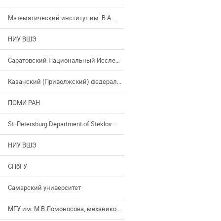
Математический институт им. В.А. Стеклова Российской академии наук
НИУ ВШЭ
Саратовский Национальный Исследовательский Университет
Казанский (Приволжский) федеральный университет
ПОМИ РАН
St. Petersburg Department of Steklov Mathematical Institute of Russian Academy of Sciences
НИУ ВШЭ
СПбГУ
Самарский университет
МГУ им. М.В.Ломоносова, механико-математический факультет