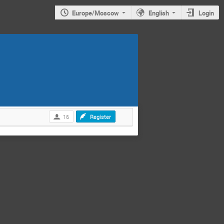
Europe/Moscow
English
Login
16
Register