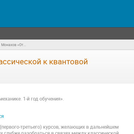
. Монахов «От...
лассической к квантовой
еханике. 1-й год обучения».
ся
(первого-третьего) курсов, желающих в дальнейшем
х глубже разобраться в связях между классической,