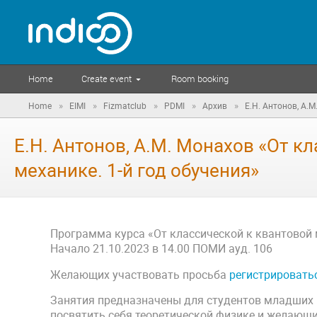
Home
Create event
Room booking
»
»
»
»
»
Home
EIMI
Fizmatclub
PDMI
Архив
Е.Н. Антонов, А.М
Е.Н. Антонов, А.М. Монахов «От к
механике. 1-й год обучения»
Программа курса «От классической к квантовой м
Начало 21.10.2023 в 14.00 ПОМИ ауд. 106
Желающих участвовать просьба
регистрировать
Занятия предназначены для студентов младших 
посвятить себя теоретической физике и желающи