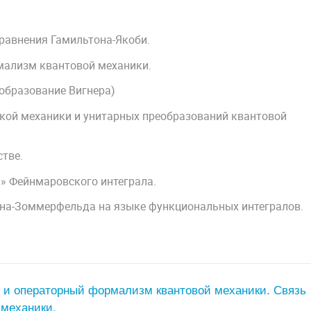
уравнения Гамильтона-Якоби.
мализм квантовой механики.
еобразование Вигнера)
ской механики и унитарных преобразований квантовой
тве.
а» Фейнмаровского интеграла.
рна-Зоммерфельда на языке функциональных интегралов.
е и операторный формализм квантовой механики. Связь
 механики.