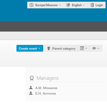
Europe/Moscow
English
Login
Create event
Parent category
Managers
А.М. Монахов
Е.Н. Антонов