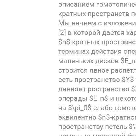
описанием гомотопичес
кратных пространств п
Мы начнем с изложени
[2] в которой дается х
$n$-кратных пространс
терминах действия оп
маленьких дисков $E_n$
строится явное распетл
есть пространство $Y$ 
данное пространство $
операды $E_n$ и неко
на $\pi_0$ слабо гомо
эквилентно $n$-кратно
пространству петель $\
помощью монадной бар