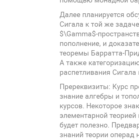
Далее планируется обс
Сигала к той же задаче
$\Gamma$-пространств
пополнение, и доказат
теоремы Барратта-При
А также категоризаци
распетливания Сигала 
Пререквизиты: Курс пр
знание алгебры и топол
курсов. Некоторое зна
элементарной теорией 
будет полезно. Предва
знаний теории операд 