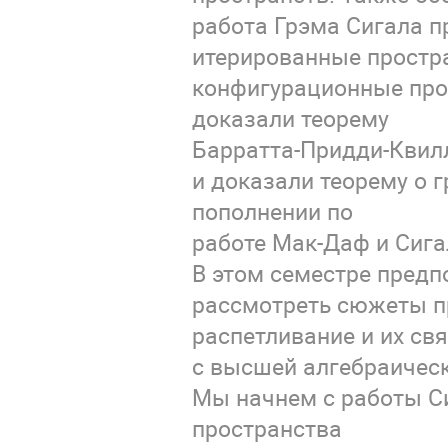
работа Грэма Сигала п
итерированные простра
конфигурационные про
доказали теорему
Барратта-Придди-Квилл
и доказали теорему о 
пополнении по
работе Мак-Даф и Сига
В этом семестре предп
рассмотреть сюжеты п
распетливание и их св
с высшей алгебраическ
Мы начнем с работы Си
пространства