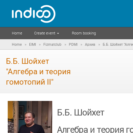
Home
Create event
Room booking
»
»
»
»
»
Home
EIMI
Fizmatclub
PDMI
Архив
Б.Б. Шойхет "Алге
Б.Б. Шойхет
"Алгебра и теория
гомотопий II"
Б.Б. Шойхет
Алгебра и теория г