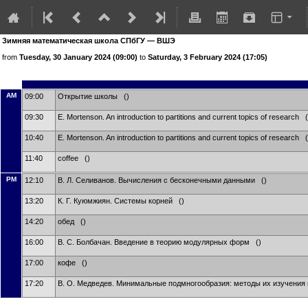
Зимняя математическая школа СПбГУ — ВШЭ
from
Tuesday, 30 January 2024 (09:00)
to
Saturday, 3 February 2024 (17:05)
AM
09:00
Открытие школы ()
09:30
E. Mortenson. An introduction to partitions and current topics of research (
10:40
E. Mortenson. An introduction to partitions and current topics of research (
11:40
coffee ()
PM
12:10
В. Л. Селиванов. Вычисления с бесконечными данными ()
13:20
К. Г. Куюмжиян. Системы корней ()
14:20
обед ()
16:00
В. С. Болбачан. Введение в теорию модулярных форм ()
17:00
кофе ()
17:20
В. О. Медведев. Минимальные подмногообразия: методы их изучения