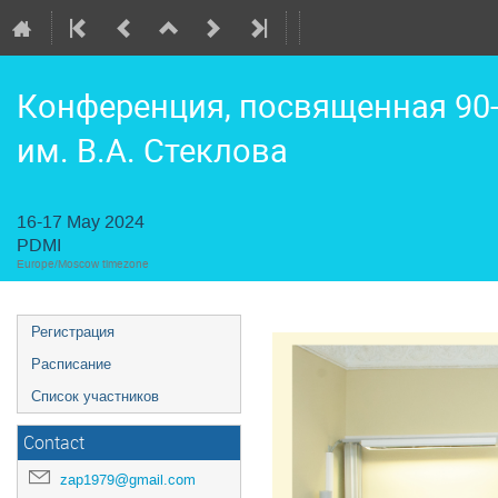
Конференция, посвященная 90
им. В.А. Стеклова
16-17 May 2024
PDMI
Europe/Moscow timezone
Регистрация
Расписание
Список участников
Contact
zap1979@gmail.com