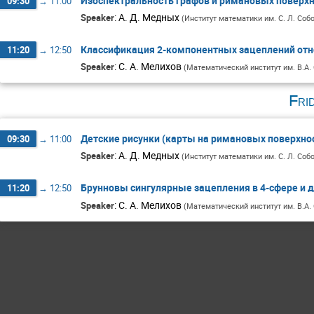
Изоспектральность графов и римановых поверх
09:30
→
11:00
:
А. Д. Медных
Speaker
(
Институт математики им. С. Л. Со
Классификация 2-компонентных зацеплений отн
11:20
→
12:50
:
С. А. Мелихов
Speaker
(
Математический институт им. В.А.
Fri
Детские рисунки (карты на римановых поверхно
09:30
→
11:00
:
А. Д. Медных
Speaker
(
Институт математики им. С. Л. Со
Брунновы сингулярные зацепления в 4-сфере и 
11:20
→
12:50
:
С. А. Мелихов
Speaker
(
Математический институт им. В.А.