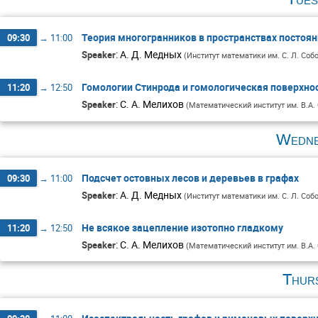
Теория многогранников в пространствах постоя
09:30
→
11:00
:
А. Д. Медных
Speaker
(
Институт математики им. С. Л. Со
Гомологии Стинрода и гомологическая поверхно
11:20
→
12:50
:
С. А. Мелихов
Speaker
(
Математический институт им. В.А.
Wedne
Подсчет остовных лесов и деревьев в графах
09:30
→
11:00
:
А. Д. Медных
Speaker
(
Институт математики им. С. Л. Со
Не всякое зацепление изотопно гладкому
11:20
→
12:50
:
С. А. Мелихов
Speaker
(
Математический институт им. В.А.
Thur