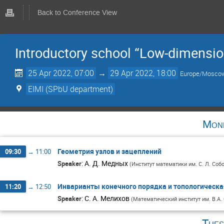
Back to Conference View
Introductory school “Low-dimensio
25 Apr 2022, 07:00
→
29 Apr 2022, 18:00
Europe/Mosco
EIMI (SPbU department)
Mond
Геометрия узлов и зацеплений
09:30
→
11:00
:
А. Д. Медных
Speaker
(
Институт математики им. С. Л. Со
Инварианты конечного порядка и топологическа
11:20
→
12:50
:
С. А. Мелихов
Speaker
(
Математический институт им. В.А.
Tues